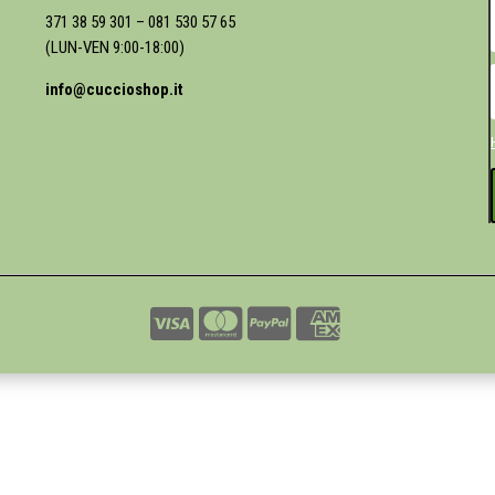
371 38 59 301
–
081 530 57 65
(LUN-VEN 9:00-18:00)
info@cuccioshop.it