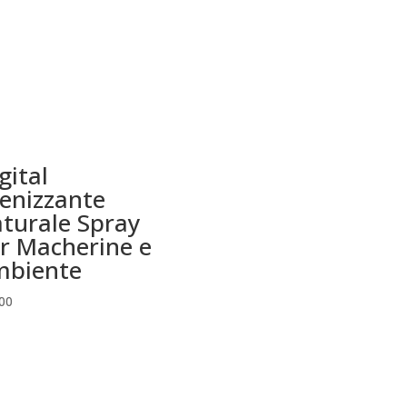
gital
ienizzante
turale Spray
r Macherine e
biente
00