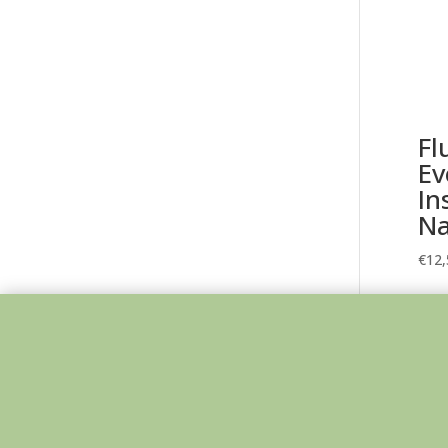
Fl
Ev
In
Na
€
12,