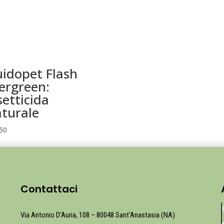
uidopet Flash
ergreen:
setticida
turale
50
Contattaci
Via Antonio D’Auria, 108 – 80048 Sant’Anastasia (NA)