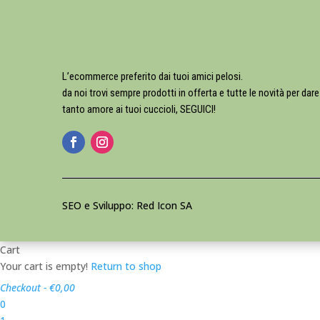
L’ecommerce preferito dai tuoi amici pelosi.
da noi trovi sempre prodotti in offerta e tutte le novità per dare
tanto amore ai tuoi cuccioli, SEGUICI!
SEO e Sviluppo: Red Icon SA
Cart
Your cart is empty!
Return to shop
Checkout
-
€0,00
0