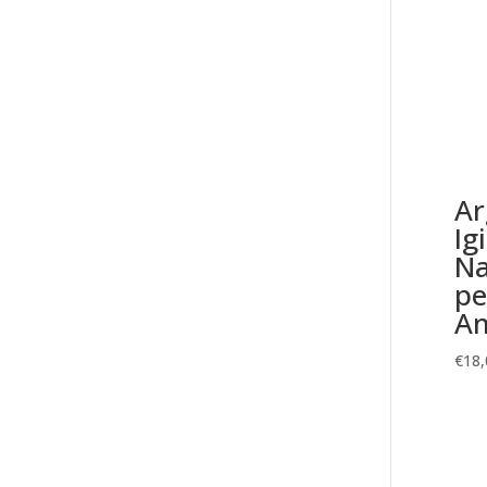
Ar
Ig
Na
pe
Am
€
18,