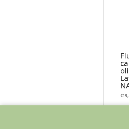
Fl
ca
ol
La
N
€
19,