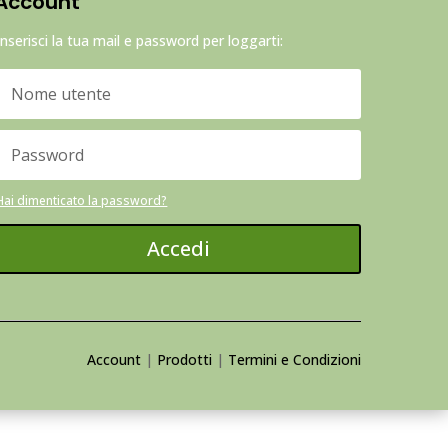
Account
Inserisci la tua mail e password per loggarti:
Hai dimenticato la password?
Accedi
Account
|
Prodotti
|
Termini e Condizioni