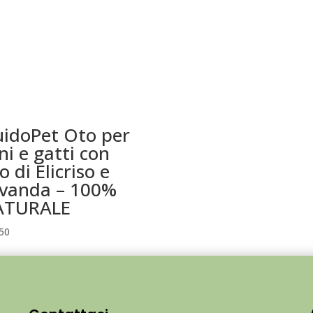
uidoPet Oto per
ni e gatti con
io di Elicriso e
vanda – 100%
ATURALE
50