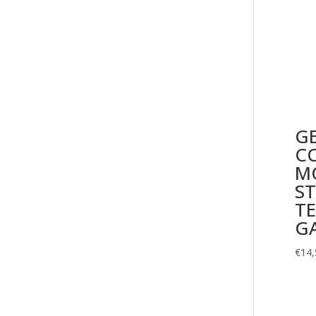
G
C
M
S
TE
GA
€
14,