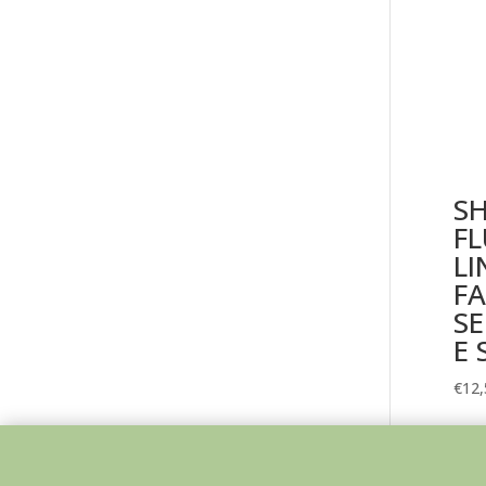
S
F
LI
FA
S
E
€
12,