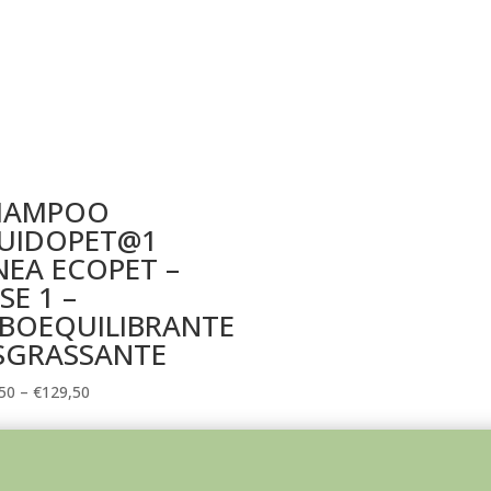
HAMPOO
LUIDOPET@1
NEA ECOPET –
SE 1 –
EBOEQUILIBRANTE
 SGRASSANTE
50
–
€
129,50