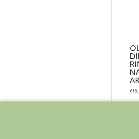
O
D
R
N
A
€
18,