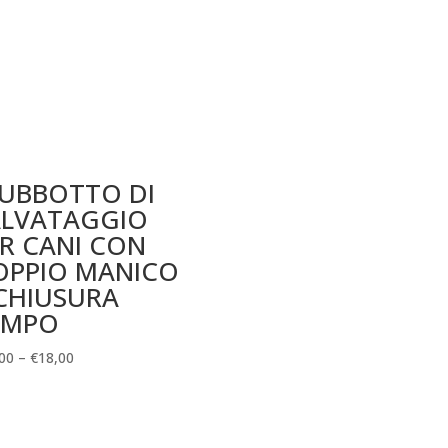
IUBBOTTO DI
ALVATAGGIO
R CANI CON
OPPIO MANICO
CHIUSURA
AMPO
00
–
€
18,00