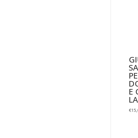
G
S
PE
D
E 
L
€
15,