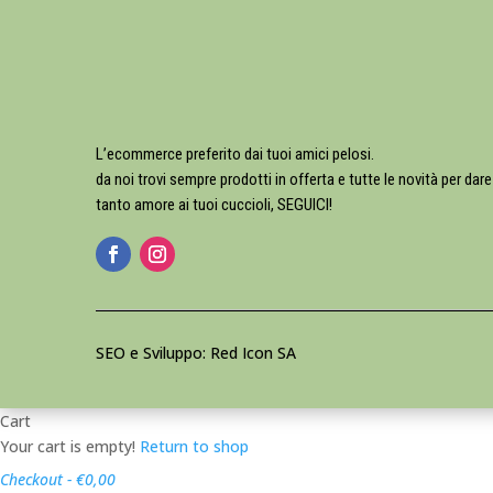
L’ecommerce preferito dai tuoi amici pelosi.
da noi trovi sempre prodotti in offerta e tutte le novità per dare
tanto amore ai tuoi cuccioli, SEGUICI!
SEO e Sviluppo: Red Icon SA
Cart
Your cart is empty!
Return to shop
Checkout
-
€0,00