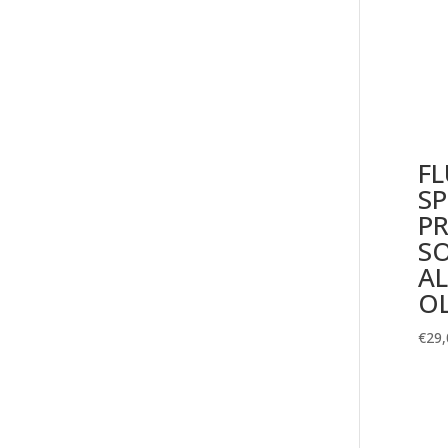
FL
S
P
S
AL
OL
€
29,