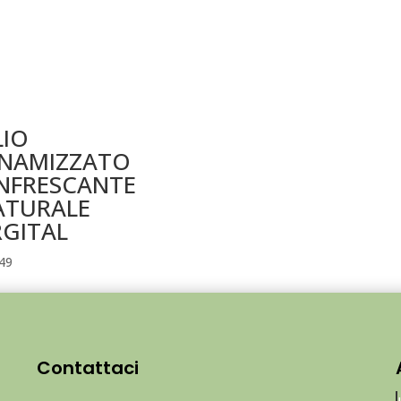
LIO
INAMIZZATO
INFRESCANTE
ATURALE
RGITAL
49
Contattaci