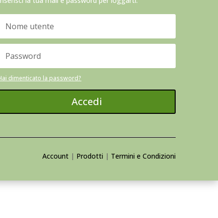
Inserisci la tua mail e password per loggarti:
Hai dimenticato la password?
Accedi
Account
|
Prodotti
|
Termini e Condizioni