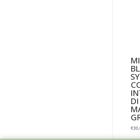
M
BL
SY
C
IN
DI
MA
G
€
30,