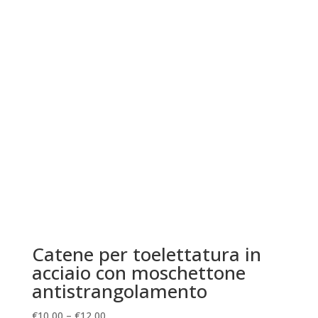
Catene per toelettatura in
acciaio con moschettone
antistrangolamento
€
10,00
–
€
12,00