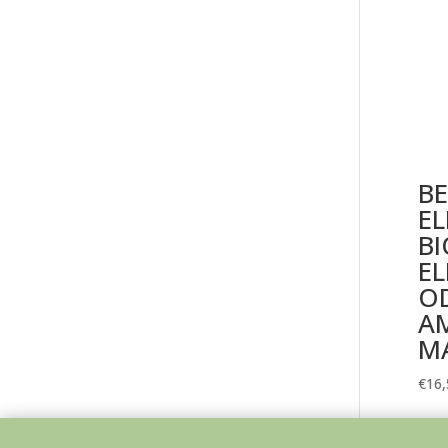
BE
E
BI
EL
OD
AM
MA
€
16,