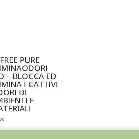
FREE PURE
LIMINAODORI
O – BLOCCA ED
IMINA I CATTIVI
ORI DI
BIENTI E
TERIALI
50