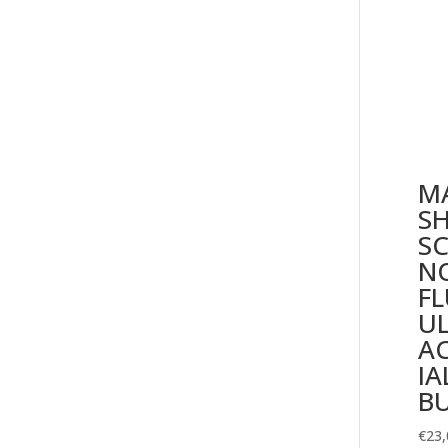
M
S
SC
N
F
U
A
IA
BU
€
23,