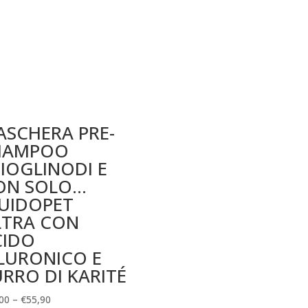
ASCHERA PRE-
HAMPOO
IOGLINODI E
ON SOLO…
LUIDOPET
LTRA CON
CIDO
LURONICO E
RRO DI KARITÉ
00
–
€
55,90