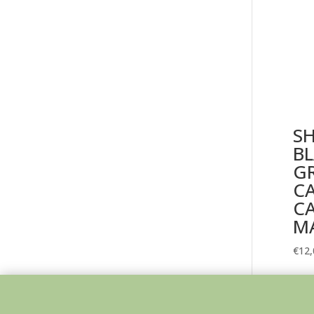
S
BL
G
CA
CA
M
€
12,