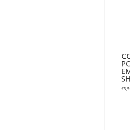
C
P
E
S
€
5,5