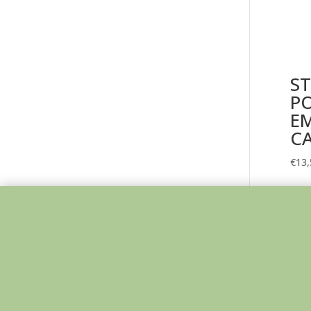
ST
P
E
C
€
13,