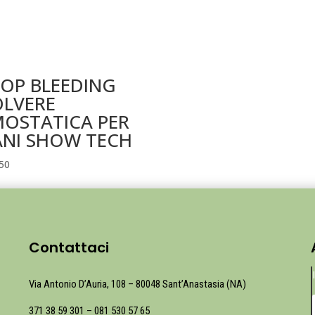
OP BLEEDING
OLVERE
MOSTATICA PER
ANI SHOW TECH
50
Contattaci
Via Antonio D’Auria, 108 – 80048 Sant’Anastasia (NA)
371 38 59 301
–
081 530 57 65