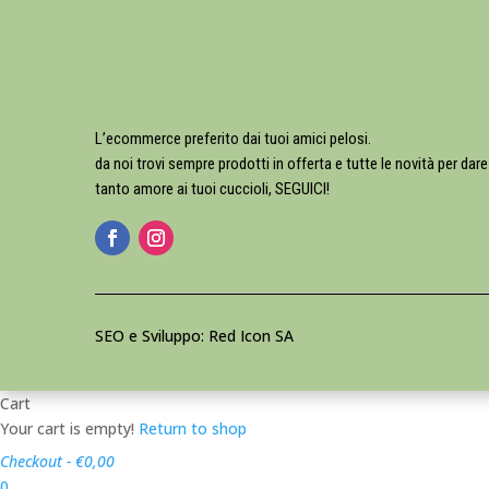
L’ecommerce preferito dai tuoi amici pelosi.
da noi trovi sempre prodotti in offerta e tutte le novità per dare
tanto amore ai tuoi cuccioli, SEGUICI!
SEO e Sviluppo: Red Icon SA
Cart
Your cart is empty!
Return to shop
Checkout
-
€0,00
0