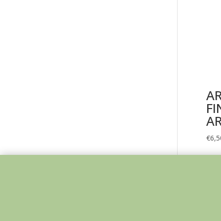
AR
FI
A
€
6,5