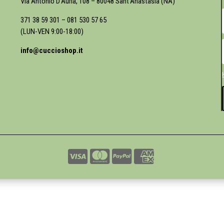
Via Antonio D’Auria, 108 – 80048 Sant’Anastasia (NA)
371 38 59 301
–
081 530 57 65
(LUN-VEN 9:00-18:00)
info@cuccioshop.it