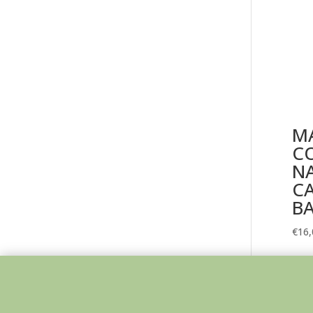
M
C
N
CA
BA
€
16,