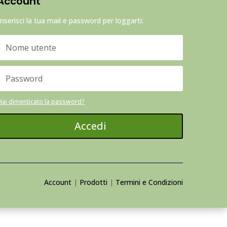
Account
Inserisci la tua mail e password per loggarti:
Hai dimenticato la password?
Accedi
Account
|
Prodotti
|
Termini e Condizioni