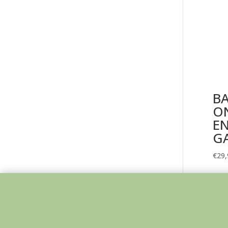
B
ON
EN
G
€
29,