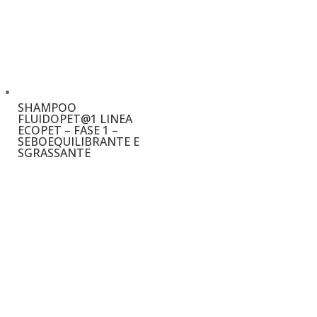
SHAMPOO
FLUIDOPET@1 LINEA
ECOPET – FASE 1 –
SEBOEQUILIBRANTE E
SGRASSANTE
€
12,50
–
€
129,50