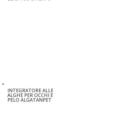
€
4,00
INTEGRATORE ALLE
ALGHE PER OCCHI E
PELO ALGATANPET
€
40,00