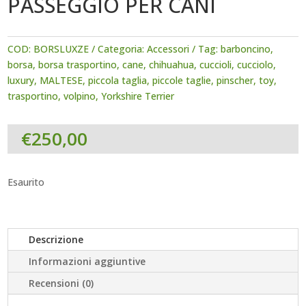
PASSEGGIO PER CANI
COD:
BORSLUXZE
Categoria:
Accessori
Tag:
barboncino
,
borsa
,
borsa trasportino
,
cane
,
chihuahua
,
cuccioli
,
cucciolo
,
luxury
,
MALTESE
,
piccola taglia
,
piccole taglie
,
pinscher
,
toy
,
trasportino
,
volpino
,
Yorkshire Terrier
€
250,00
Esaurito
Descrizione
Informazioni aggiuntive
Recensioni (0)