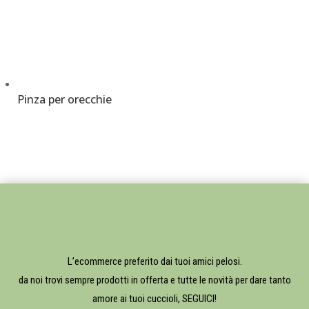
Pinza per orecchie
€
10,00
L’ecommerce preferito dai tuoi amici pelosi.
da noi trovi sempre prodotti in offerta e tutte le novità per dare tanto
amore ai tuoi cuccioli, SEGUICI!