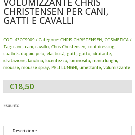
VOLUMIZZANTE CHRIS
CHRISTENSEN PER CANI,
GATTI E CAVALLI
COD:
43CCS009
Categorie:
CHRIS CHRISTENSEN
,
COSMETICA
Tag:
cane
,
cani
,
cavallo
,
Chris Christensen
,
coat dressing
,
coatlink
,
doppio pelo
,
elasticità
,
gatti
,
gatto
,
idratante
,
idratazione
,
lanolina
,
lucentezza
,
luminosità
,
manti lunghi
,
mousse
,
mousse spray
,
PELI LUNGHI
,
umettante
,
volumizzante
€
18,50
Esaurito
Descrizione