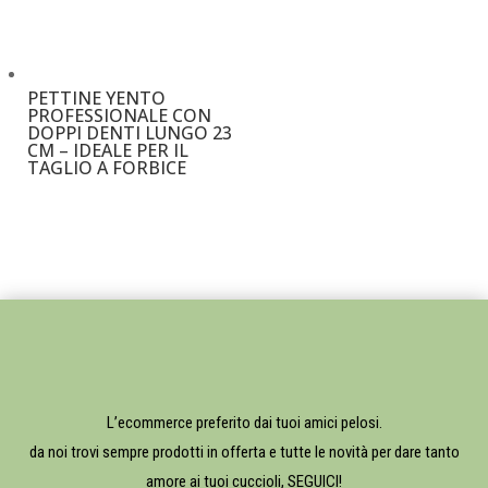
PETTINE YENTO
PROFESSIONALE CON
DOPPI DENTI LUNGO 23
CM – IDEALE PER IL
TAGLIO A FORBICE
€
28,00
L’ecommerce preferito dai tuoi amici pelosi.
da noi trovi sempre prodotti in offerta e tutte le novità per dare tanto
amore ai tuoi cuccioli, SEGUICI!