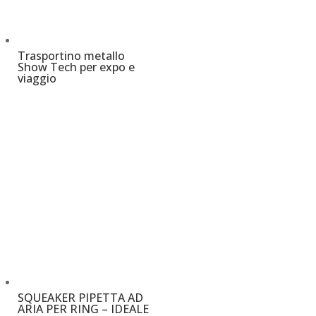
Trasportino metallo
Show Tech per expo e
viaggio
€
24,00
–
€
44,00
SQUEAKER PIPETTA AD
ARIA PER RING – IDEALE