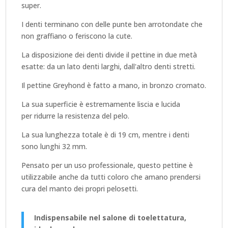
DENTI
super.
I denti terminano con delle punte ben arrotondate che
32
non graffiano o feriscono la cute.
MM
La disposizione dei denti divide il pettine in due metà
esatte: da un lato denti larghi, dall'altro denti stretti.
QUANTITÀ
Il pettine Greyhond è fatto a mano, in bronzo cromato.
La sua superficie è estremamente liscia e lucida
per ridurre la resistenza del pelo.
La sua lunghezza totale è di 19 cm, mentre i denti
sono lunghi 32 mm.
Pensato per un uso professionale, questo pettine è
utilizzabile anche da tutti coloro che amano prendersi
cura del manto dei propri pelosetti.
Indispensabile nel salone di toelettatura,