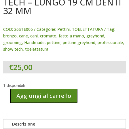
TECH – LUNGO 19 CM DENTI
32 MM
COD:
26STE006
Categorie:
Pettini
,
TOELETTATURA
Tag:
bronzo
,
cane
,
cani
,
cromato
,
fatto a mano
,
greyhond
,
grooming
,
Handmade
,
pettine
,
pettine greyhond
,
professionale
,
show tech
,
toelettatura
€
25,00
1 disponibili
Aggiungi al carrello
PETTINE
GREYHOND
Descrizione
IN