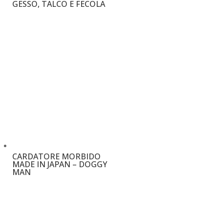
GESSO, TALCO E FECOLA
€
9,50
CARDATORE MORBIDO
MADE IN JAPAN – DOGGY
MAN
€
15,00
–
€
24,00