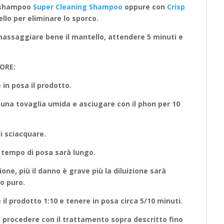
di shampoo
Super Cleaning Shampoo
oppure con
Crisp
llo per eliminare lo sporco.
massaggiare bene il mantello, attendere 5 minuti e
ORE:
e in posa il prodotto.
 una tovaglia umida e asciugare con il phon per 10
i sciacquare.
il tempo di posa sarà lungo.
one, più il danno è grave più la diluizione sarà
o puro.
e il prodotto 1:10 e tenere in posa circa 5/10 minuti.
e, procedere con il trattamento sopra descritto fino