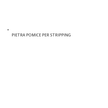
PIETRA POMICE PER STRIPPING
€
7,00
–
€
8,00