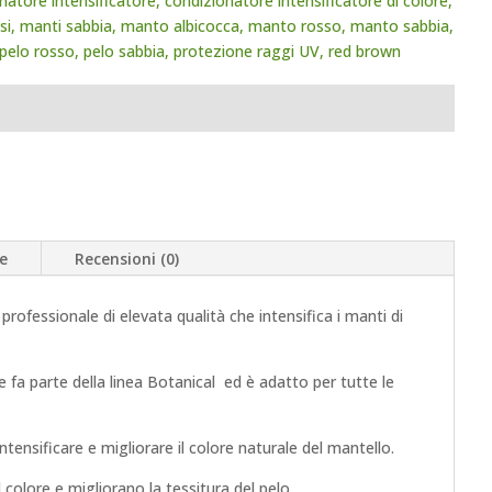
natore intensificatore
,
condizionatore intensificatore di colore
,
si
,
manti sabbia
,
manto albicocca
,
manto rosso
,
manto sabbia
,
pelo rosso
,
pelo sabbia
,
protezione raggi UV
,
red brown
e
Recensioni (0)
ofessionale di elevata qualità che intensifica i manti di
 fa parte della linea Botanical ed è adatto per tutte le
ntensificare e migliorare il colore naturale del mantello.
 colore e migliorano la tessitura del pelo.