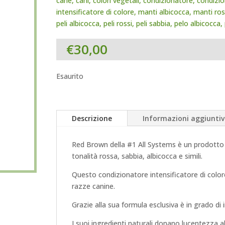
cane
,
cani
,
colori vegetali
,
condizionatore
,
condizio
intensificatore di colore
,
manti albicocca
,
manti ros
peli albicocca
,
peli rossi
,
peli sabbia
,
pelo albicocca
,
€
30,00
Esaurito
Descrizione
Informazioni aggiuntiv
Red Brown della #1 All Systems è un prodotto pr
tonalità rossa, sabbia, albicocca e simili.
Questo condizionatore intensificatore di colore
razze canine.
Grazie alla sua formula esclusiva è in grado di i
I suoi ingredienti naturali donano lucentezza al