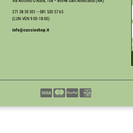
Via Antonio D’Auria, 108 – 80048 Sant’Anastasia (NA)
371 38 59 301
–
081 530 57 65
(LUN-VEN 9:00-18:00)
info@cuccioshop.it