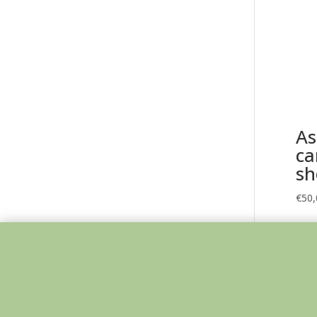
As
ca
sh
€
50,