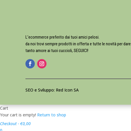
L’ecommerce preferito dai tuoi amici pelosi.
da noi trovi sempre prodotti in offerta e tutte le novità per dare
tanto amore ai tuoi cuccioli, SEGUICI!
SEO e Sviluppo: Red Icon SA
Cart
Your cart is empty!
Return to shop
Checkout
-
€0,00
0