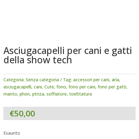
Asciugacapelli per cani e gatti
della show tech
Categoria:
Senza categoria
Tag:
accessori per cani
,
aria
,
asciugacapelli
,
cani
,
Cute
,
fono
,
fono per cani
,
fono per gatti
,
manto
,
phon
,
ptnza
,
soffiatore
,
toelttatura
€
50,00
Esaurito