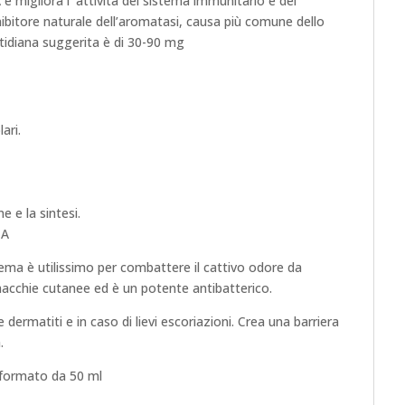
e migliora l’ attività del sistema immunitario e del
ibitore naturale dell’aromatasi, causa più comune dello
tidiana suggerita è di 30-90 mg
ari.
e e la sintesi.
 A
rema è utilissimo per combattere il cattivo odore da
 macchie cutanee ed è un potente antibatterico.
e dermatiti e in caso di lievi escoriazioni. Crea una barriera
.
 formato da 50 ml