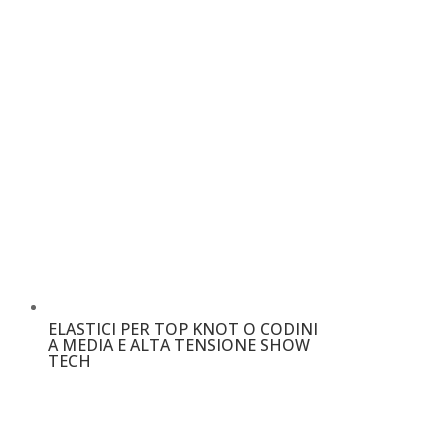
ELASTICI PER TOP KNOT O CODINI
A MEDIA E ALTA TENSIONE SHOW
TECH
€
3,50
–
€
13,00