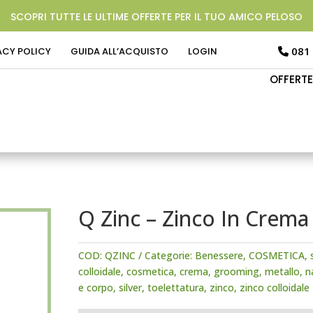
SCOPRI TUTTE LE ULTIME OFFERTE PER IL TUO AMICO PELOSO
081
ACY POLICY
GUIDA ALL’ACQUISTO
LOGIN
OFFERTE
Q Zinc – Zinco In Crem
COD:
QZINC
Categorie:
Benessere
,
COSMETICA
,
colloidale
,
cosmetica
,
crema
,
grooming
,
metallo
,
n
e corpo
,
silver
,
toelettatura
,
zinco
,
zinco colloidale