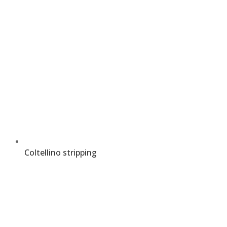
Coltellino stripping
€
10,00
–
€
13,50