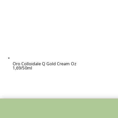
Oro Colloidale Q Gold Cream Oz
1,69/50ml
€
29,90