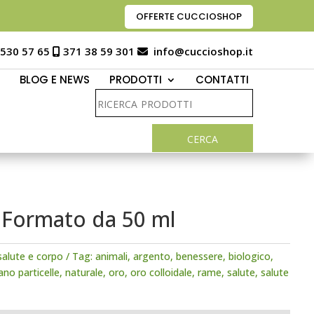
OFFERTE CUCCIOSHOP
 530 57 65
371 38 59 301
info@cuccioshop.it
BLOG E NEWS
PRODOTTI
CONTATTI
a Formato da 50 ml
salute e corpo
Tag:
animali
,
argento
,
benessere
,
biologico
,
ano particelle
,
naturale
,
oro
,
oro colloidale
,
rame
,
salute
,
salute