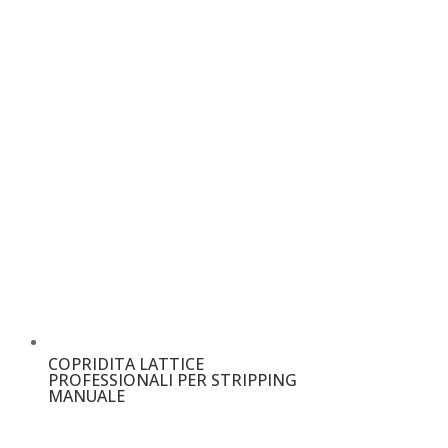
COPRIDITA LATTICE
PROFESSIONALI PER STRIPPING
MANUALE
€
5,90
–
€
6,00