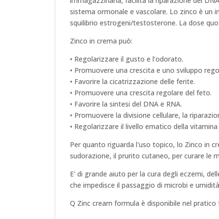
immagazzinarla, facilita la riparazione del DNA 
sistema ormonale e vascolare. Lo zinco è un in
squilibrio estrogeni/testosterone. La dose quo
Zinco in crema può:
• Regolarizzare il gusto e l’odorato.
• Promuovere una crescita e uno sviluppo regol
• Favorire la cicatrizzazione delle ferite.
• Promuovere una crescita regolare del feto.
• Favorire la sintesi del DNA e RNA.
• Promuovere la divisione cellulare, la riparazion
• Regolarizzare il livello ematico della vitamina
Per quanto riguarda l'uso topico, lo Zinco in c
sudorazione, il prurito cutaneo, per curare le
E' di grande aiuto per la cura degli eczemi, dell
che impedisce il passaggio di microbi e umidità
Q Zinc cream formula è disponibile nel pratico