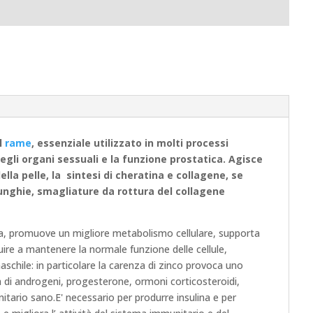
l
rame
, essenziale utilizzato in molti processi
egli organi sessuali e la funzione prostatica. Agisce
la pelle, la sintesi di cheratina e collagene, se
 unghie, smagliature da rottura del collagene
na, promuove un migliore metabolismo cellulare, supporta
ire a mantenere la normale funzione delle cellule,
schile: in particolare la carenza di zinco provoca uno
 di androgeni, progesterone, ormoni corticosteroidi,
nitario sano.E' necessario per produrre insulina e per