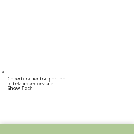
Copertura per trasportino
in tela impermeabile
Show Tech
€
18,00
–
€
35,00