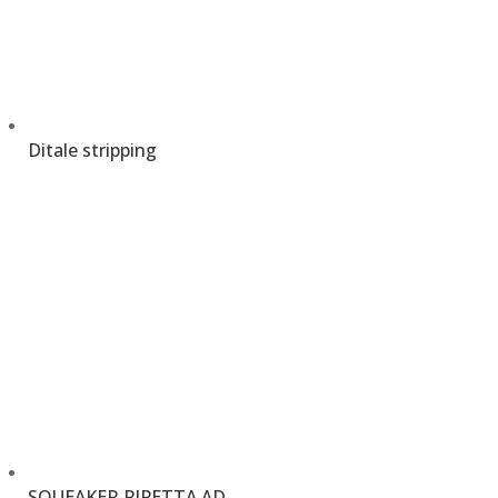
Ditale stripping
€
1,50
–
€
1,65
SQUEAKER PIPETTA AD